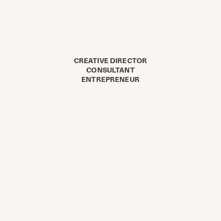
CREATIVE DIRECTOR
CONSULTANT
ENTREPRENEUR
ist Leo-Constantin
WORK
t. Ich lebe Brands und liebe
besten in Ruhe. Mit einem Plan
 die dir meinen Erfolg
Mir beweist es mein Bauchgefühl.
ühnen & Charts mit Musik
. Eine Biermarke gebraut und
n Agenturen in Wien, Berlin und
elebt. Das
HFA–STUDIO
d hustle in der